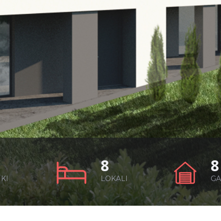
8
8
KI
LOKALI
GA