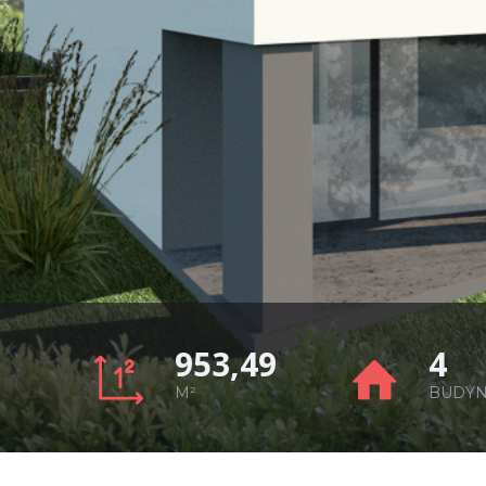
953,49
4
M²
BUDYN