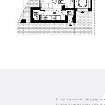
Powyższe nie stanowi oferty handlow
podstawy do dochodzenia jakichkolwi