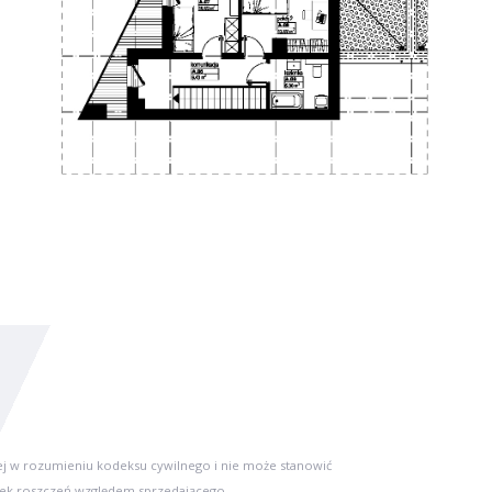
ej w rozumieniu kodeksu cywilnego i nie może stanowić
ek roszczeń względem sprzedającego.