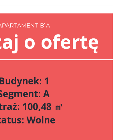
APARTAMENT B1A
aj o ofertę
Budynek: 1
Segment: A
raż: 100,48 ㎡
tatus: Wolne