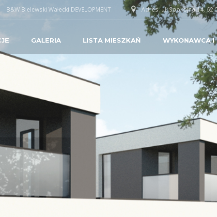
B&W Bielewski Wałecki DEVELOPMENT
Adres: ul. Spokojna 14, 62-
CJE
GALERIA
LISTA MIESZKAŃ
WYKONAWCA I