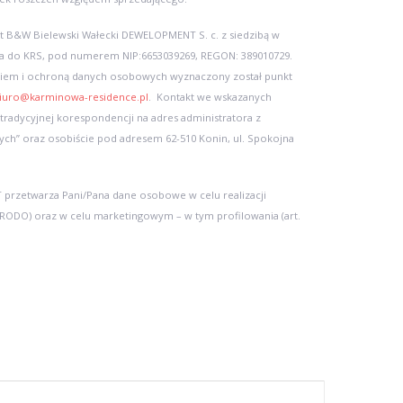
t B&W Bielewski Wałecki DEWELOPMENT S. c. z siedzibą w
ana do KRS, pod numerem NIP:6653039269, REGON: 389010729.
niem i ochroną danych osobowych wyznaczony został punkt
iuro@karminowa-residence.pl
. Kontakt we wskazanych
 tradycyjnej korespondencji na adres administratora z
h” oraz osobiście pod adresem 62-510 Konin, ul. Spokojna
rzetwarza Pani/Pana dane osobowe w celu realizacji
. b RODO) oraz w celu marketingowym – w tym profilowania (art.