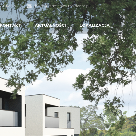
510 Konin
biuro@karminowa-residence.pl
 KONTAKT
AKTUALNOŚCI
LOKALIZACJA