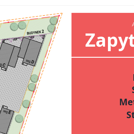
Zapyt
Met
S