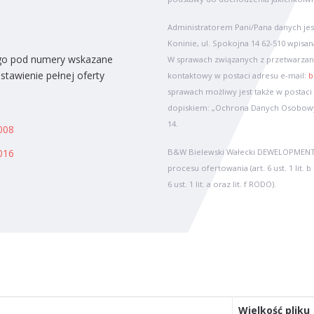
Administratorem Pani/Pana danych jes
Koninie, ul. Spokojna 14 62-510 wpis
ego pod numery wskazane
W sprawach związanych z przetwarza
stawienie pełnej oferty
kontaktowy w postaci adresu e-mail:
b
sprawach możliwy jest także w postaci
dopiskiem: „Ochrona Danych Osobowyc
14.
008
B&W Bielewski Wałecki DEWELOPMENT p
016
procesu ofertowania (art. 6 ust. 1 lit
6 ust. 1 lit. a oraz lit. f RODO).
Wielkość pliku