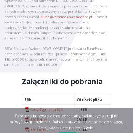
wpisana do KRS, pod numerem NIP:6653039269, REGON:
389010729. W sprawach związanych z przetwarzaniem i ochroną
danych osobowych wyznaczony został punkt kontaktowy w
postaci adresu e-mail:
biuro@karminowa-residence.pl
. Kontakt
we wskazanych sprawach możliwy jest także w postaci
tradycyjnej korespondencji na adres administratora z
dopiskiem: „Ochrona Danych Osobowych” oraz osobiście pod
adresem 62-510 Konin, ul. Spokojna 14.
B&W Bielewski Wałecki DEWELOPMENT przetwarza Pani/Pana
dane osobowe w celu realizacji procesu ofertowania (art. 6 ust.
1 lit. b RODO) oraz w celu marketingowym – w tym profilowania
(art. 6 ust. 1 lit. a oraz lit. f RODO).
Załączniki do pobrania
Plik
Wielkość pliku
Karta Segmentu B2C
411 KB
Ta strona korzysta z ciasteczek aby świadczyć usługi na
B2C Parter
250 KB
najwyższym poziomie. Dalsze korzystanie ze strony oznacza,
że zgadzasz się na ich użycie.
B2C Piętro
264 KB