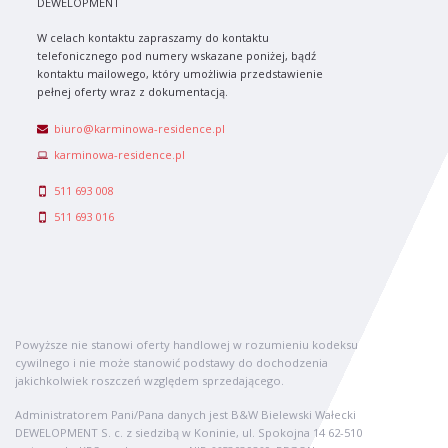
DEWELOPMENT
W celach kontaktu zapraszamy do kontaktu
telefonicznego pod numery wskazane poniżej, bądź
kontaktu mailowego, który umożliwia przedstawienie
pełnej oferty wraz z dokumentacją.
biuro@karminowa-residence.pl
karminowa-residence.pl
511 693 008
511 693 016
Powyższe nie stanowi oferty handlowej w rozumieniu kodeksu
cywilnego i nie może stanowić podstawy do dochodzenia
jakichkolwiek roszczeń względem sprzedającego.
Administratorem Pani/Pana danych jest B&W Bielewski Wałecki
DEWELOPMENT S. c. z siedzibą w Koninie, ul. Spokojna 14 62-510