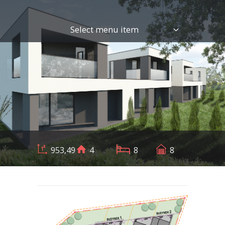
Select menu item
953,49
4
8
8